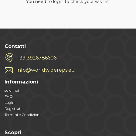
You need to login to check your wishlist
Contatti
+39 3926786606
info@worldwidereps.eu
Informazioni
su di noi
FAQ
Login
Registrati
Termini e Condizioni
Scopri