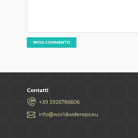
Contatti
+39 3926786606
info@worldwidereps.eu