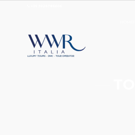
+39 3926786606
HOMEP
TO