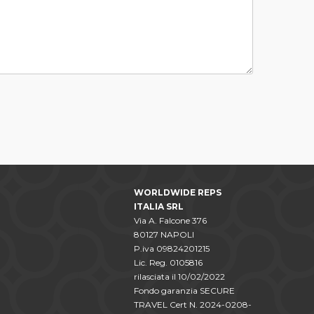
WORLDWIDE REPS
ITALIA SRL
Via A. Falcone 376
80127 NAPOLI
P.iva 09824201215
Lic. Reg. 0105816
rilasciata il 10/02/2022
Fondo garanzia SECURE
TRAVEL Cert N. 2024-0208-