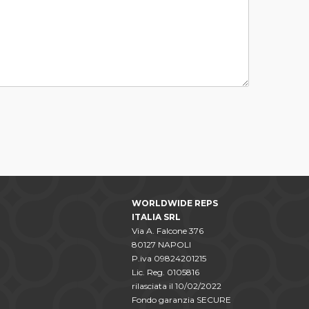
WORLDWIDE REPS
ITALIA SRL
Via A. Falcone 376
80127 NAPOLI
P.iva 09824201215
Lic. Reg. 0105816
rilasciata il 10/02/2022
Fondo garanzia SECURE