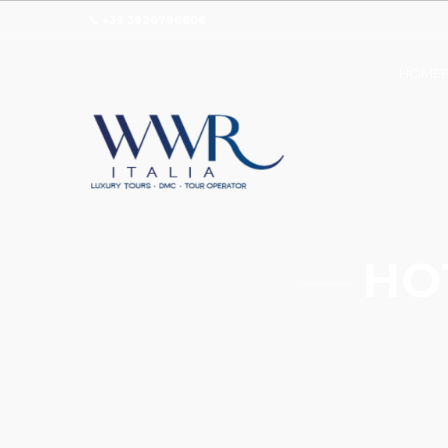
+39 3926786606
HOMEP
HO