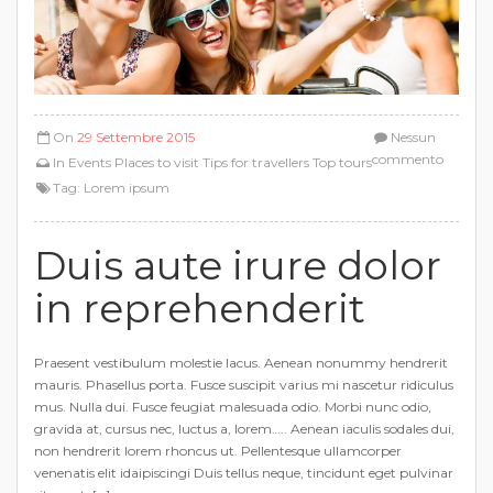
On
29 Settembre 2015
Nessun
commento
In
Events
Places to visit
Tips for travellers
Top tours
Tag:
Lorem ipsum
Duis aute irure dolor
in reprehenderit
Praesent vestibulum molestie lacus. Aenean nonummy hendrerit
mauris. Phasellus porta. Fusce suscipit varius mi nascetur ridiculus
mus. Nulla dui. Fusce feugiat malesuada odio. Morbi nunc odio,
gravida at, cursus nec, luctus a, lorem….. Aenean iaculis sodales dui,
non hendrerit lorem rhoncus ut. Pellentesque ullamcorper
venenatis elit idaipiscingi Duis tellus neque, tincidunt eget pulvinar