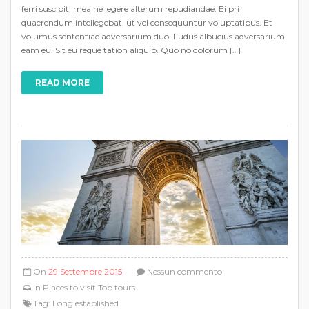
ferri suscipit, mea ne legere alterum repudiandae. Ei pri
quaerendum intellegebat, ut vel consequuntur voluptatibus. Et
volumus sententiae adversarium duo. Ludus albucius adversarium
eam eu. Sit eu reque tation aliquip. Quo no dolorum […]
READ MORE
On
29 Settembre 2015
Nessun commento
In
Places to visit
Top tours
Tag:
Long established