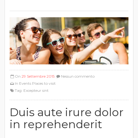
On
29 Settembre 2015
Nessun commento
In
Events
Places to visit
Tag:
Excepteur sint
Duis aute irure dolor
in reprehenderit