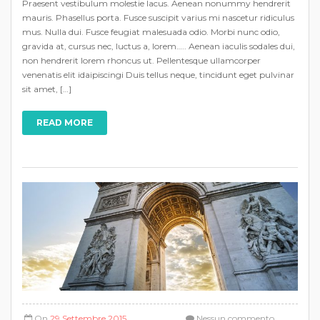
Praesent vestibulum molestie lacus. Aenean nonummy hendrerit
mauris. Phasellus porta. Fusce suscipit varius mi nascetur ridiculus
mus. Nulla dui. Fusce feugiat malesuada odio. Morbi nunc odio,
gravida at, cursus nec, luctus a, lorem….. Aenean iaculis sodales dui,
non hendrerit lorem rhoncus ut. Pellentesque ullamcorper
venenatis elit idaipiscingi Duis tellus neque, tincidunt eget pulvinar
sit amet, […]
READ MORE
On
29 Settembre 2015
Nessun commento