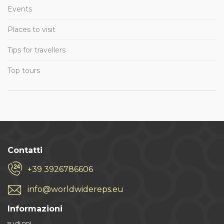
Events
Places to visit
Tips for travellers
Top tours
Contatti
+39 3926786606
info@worldwidereps.eu
Informazioni
su di noi