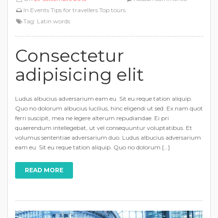
In
Events
Tips for travellers
Top tours
Tag:
Latin words
Consectetur
adipisicing elit
Ludus albucius adversarium eam eu. Sit eu reque tation aliquip.
Quo no dolorum albucius lucilius, hinc eligendi ut sed. Ex nam quot
ferri suscipit, mea ne legere alterum repudiandae. Ei pri
quaerendum intellegebat, ut vel consequuntur voluptatibus. Et
volumus sententiae adversarium duo. Ludus albucius adversarium
eam eu. Sit eu reque tation aliquip. Quo no dolorum […]
READ MORE