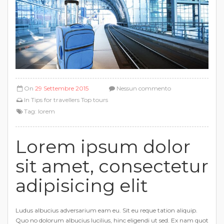
On
29 Settembre 2015
Nessun commento
In
Tips for travellers
Top tours
Tag:
lorem
Lorem ipsum dolor
sit amet, consectetur
adipisicing elit
Ludus albucius adversarium eam eu. Sit eu reque tation aliquip.
Quo no dolorum albucius lucilius, hinc eligendi ut sed. Ex nam quot