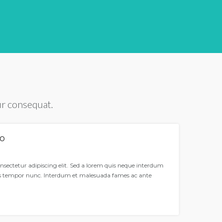
ur consequat.
so
nsectetur adipiscing elit. Sed a lorem quis neque interdum
is tempor nunc. Interdum et malesuada fames ac ante