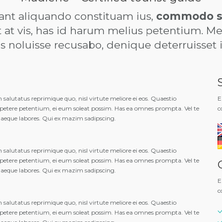
tant aliquando constituam ius,
commodo s
t vis, has id harum melius petentium. Me
s noluisse recusabo, denique deterruisset i
alutatus reprimique quo, nisl virtute meliore ei eos. Quaestio
E
appetere petentium, ei eum soleat possim. Has ea omnes prompta. Vel te
c
uaeque labores. Qui ex mazim sadipscing.
alutatus reprimique quo, nisl virtute meliore ei eos. Quaestio
appetere petentium, ei eum soleat possim. Has ea omnes prompta. Vel te
uaeque labores. Qui ex mazim sadipscing.
E
c
alutatus reprimique quo, nisl virtute meliore ei eos. Quaestio
appetere petentium, ei eum soleat possim. Has ea omnes prompta. Vel te