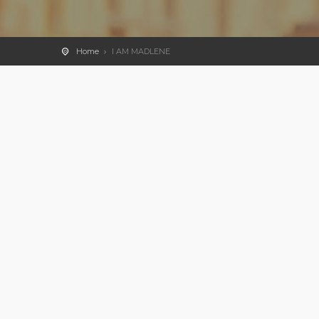
Home
I AM MADLENE