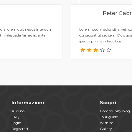
Peter Gabr
Sed a lorem quis neque interdum
Lorem ipsum dolor sit amet, co
et malesuada fames ac ante
consequat ut sed sem. Duis qu
ipsum primis in faucibus.
Informazioni
Scopri
su di noi
Community blog
FAQ
Tour guide
Login
Wishlist
Registrati
Gallery