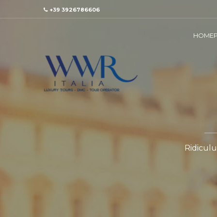
+39 3926786606
HOMEP
Ridiculu