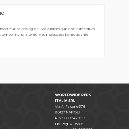
iel
nsectetur adipiscing elit. Sed a lorem quis neque interdum
is tempor nunc. Interdum et malesuada fames ac ante
WORLDWIDE REPS
ITALIA SRL
Via A. Falcone 376
80127 NAPOLI
P.iva 09824201215
Lic. Reg. 0105816