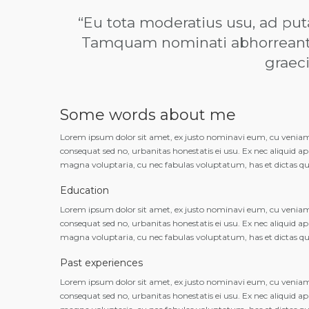
“Eu tota moderatius usu, ad pu
Tamquam nominati abhorreant a
graeci
Some words about me
Lorem ipsum dolor sit amet, ex justo nominavi eum, cu veniam s
consequat sed no, urbanitas honestatis ei usu. Ex nec aliquid 
magna voluptaria, cu nec fabulas voluptatum, has et dictas q
Education
Lorem ipsum dolor sit amet, ex justo nominavi eum, cu veniam s
consequat sed no, urbanitas honestatis ei usu. Ex nec aliquid 
magna voluptaria, cu nec fabulas voluptatum, has et dictas q
Past experiences
Lorem ipsum dolor sit amet, ex justo nominavi eum, cu veniam s
consequat sed no, urbanitas honestatis ei usu. Ex nec aliquid 