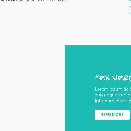
uaeque labores. Qui ex mazim sadipscing.
“EX VER
Lorem ipsum dolor
quis neque inter
Interdum et males
READ MORE