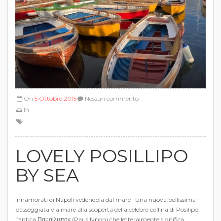
On
5 Ottobre 2015
Nessun commento
In
LOVELY POSILLIPO
BY SEA
Innamorati di Napoli vedendola dal mare Una nuova bellissima
passeggiata via mare alla scoperta della celebre collina di Posilipo,
l’antica Παυσιλυπον (Pausilypon) che letteralmente significa