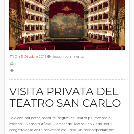
On
5 Ottobre 2015
Nessun commento
In
VISITA PRIVATA DEL
TEATRO SAN CARLO
Solo con noi potrai scoprire i segreti del Teatro più famoso al
mondo! Siamo “Official” Partner del Teatro San Carlo, per il
progetto delle visite private ed esclusive, un modo speciale per