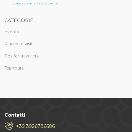
Lorem ipsum dolor sit amet
CATEGORIE
Events
Places to visit
Tips for travellers
Top tours
Contatti
+39 3926786606